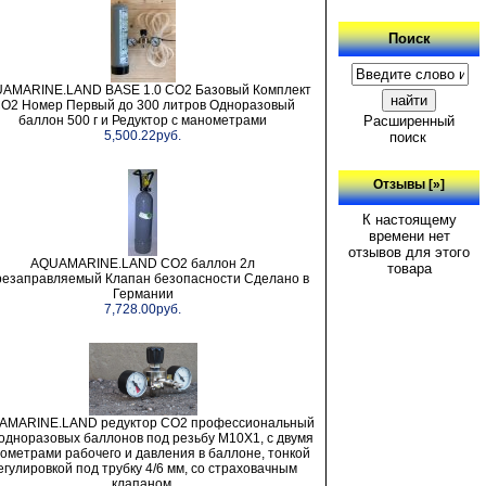
Поиск
AMARINE.LAND BASE 1.0 СО2 Базовый Комплект
О2 Номер Первый до 300 литров Одноразовый
баллон 500 г и Редуктор с манометрами
Расширенный
5,500.22руб.
поиск
Отзывы [»]
К настоящему
времени нет
отзывов для этого
AQUAMARINE.LAND CO2 баллон 2л
товара
езаправляемый Клапан безопасности Сделано в
Германии
7,728.00руб.
AMARINE.LAND редуктор СО2 профессиональный
одноразовых баллонов под резьбу M10X1, с двумя
ометрами рабочего и давления в баллоне, тонкой
егулировкой под трубку 4/6 мм, со страховачным
клапаном.