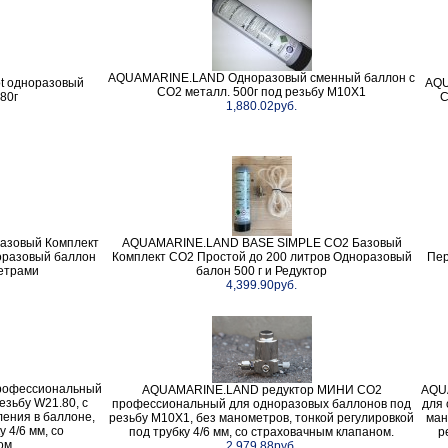
AQUAMARINE.LAND Одноразовый сменный баллон с
t одноразовый
AQU
СО2 металл. 500г под резьбу M10X1
80г
С
1,880.02руб.
азовый Комплект
AQUAMARINE.LAND BASE SIMPLE СО2 Базовый
оразовый баллон
Комплект СО2 Простой до 200 литров Одноразовый
Пер
метрами
балон 500 г и Редуктор
4,399.90руб.
рофессиональный
AQUAMARINE.LAND редуктор МИНИ СО2
AQU
езьбу W21.80, с
профессиональный для одноразовых баллонов под
для 
ления в баллоне,
резьбу M10X1, без манометров, тонкой регулировкой
ман
 4/6 мм, со
под трубку 4/6 мм, со страховачным клапаном.
р
ом.
2,979.88руб.