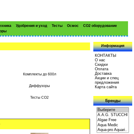
ехника
Удобрения и уход
Тесты
Осмос
CO2 оборудование
торы
Информация
КОНТАКТЫ
О нас
Скидки
Oплатa
Доставка
Комплекты до 600л
Акции и спец
предложения
Диффузоры
Карта сайта
Тесты CO2
Бренды
е