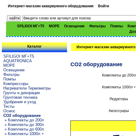
Интернет-магазин аквариумного оборудования
Войти
SFILIGOI МГ+Т5
МОРЕ
Освещение
Фильтры
Помпы
Ком
До
Каталог
Интернет-магазин аквариумного
SFILIGOI МГ+Т5
AQUATRONICA
CO2 оборудование
МОРЕ
Освещение
Фильтры
Комплекты до 200л
Помпы
Компрессоры
Комплекты 1000л +
Нагреватели Термометры
Грунты и декорации
Грунтовая техника
Редукторы
Удобрения и уход
Тесты
Осмос
Аксессуары
CO2 оборудование
» Комплекты до 200л
» Комплекты до 300л
» Комплекты до 600л
» Комплекты 1000л +