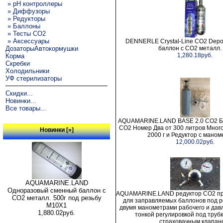
» pH контроллеры
» Диффузоры
» Редукторы
» Баллоны
» Тесты CO2
» Аксессуары
DENNERLE Crystal-Line CO2 Depo
ДозаторыАвтокормушки
баллон с CO2 металл. 
1,280.18руб.
Корма
Скребки
Холодильники
УФ стерилизаторы
Скидки...
Новинки...
Все товары...
AQUAMARINE.LAND BASE 2.0 СО2 Б
СО2 Номер Два от 300 литров Мног
Новинки [»]
2000 г и Редуктор с мано
12,000.02руб.
AQUAMARINE.LAND
Одноразовый сменный баллон с
AQUAMARINE.LAND редуктор СО2 п
СО2 металл. 500г под резьбу
для заправляемых баллонов под р
M10X1
двумя манометрами рабочего и дав
1,880.02руб.
тонкой регулировкой под трубку
страховачным клапан