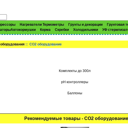
прессоры
Нагреватели Термометры
Грунты и декорации
Грунтовая т
заторыАвтокормушки
Корма
Скребки
Холодильники
УФ стерилиза
 оборудования
:: CO2 оборудование
Комплекты до 300л
pH контроллеры
Баллоны
Рекомендуемые товары - CO2 оборудовани