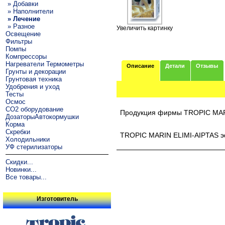
» Добавки
» Наполнители
» Лечение
» Разное
Увеличить картинку
Освещение
Фильтры
Помпы
Компрессоры
Нагреватели Термометры
Описание
Детали
Отзывы
Грунты и декорации
Грунтовая техника
Удобрения и уход
Тесты
Осмос
CO2 оборудование
Продукция фирмы TROPIC MA
ДозаторыАвтокормушки
Корма
Скребки
TROPIC MARIN ELIMI-AIPTAS эф
Холодильники
УФ стерилизаторы
Скидки...
Новинки...
Все товары...
Изготовитель