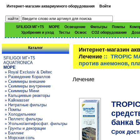
Интернет-магазин аквариумного оборудования
Войти
SFILIGOI МГ+Т5
МОРЕ
Освещение
Фильтры
Помпы
Комп
Удобрения и уход
Тесты
Осмос
CO2 оборудование
Доз
Каталог
Интернет-магазин ак
Лечение
:: TROPIC MA
SFILIGOI МГ+Т5
против анемонов, пла
AQUATRONICA
МОРЕ
» Royal Exclusiv & Deltec
» Разведение Кораллов
Лечение
» Скиммеры внешние
» Скиммеры внутренние
» Скиммеры Мини
» Кальциевые реакторы
» Kalkwasser
TROPIC
» Нитратные фильтры
» Помпы
средст
» Холодильники
» Пеллетс фильтры
банка 
» Угольно/антифосфат. фильтры
» Грунты и декорации
Срок дост
» Баллинг
» Морская соль