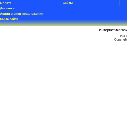
Oплатa
Сайты
Доставка
Акции и спец предложения
Карта сайта
Интернет-магаз
Ваш I
Copyrigh