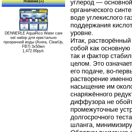
углерод — основной
Новинки [»]
органического синте
воде углекислого г
поддержания кисло
уровне.
DENNERLE AquaRico Water care
set набор для кристально
Итак, растворённый
прозрачной воды (Avera, ClearUp,
FB7) 3x50мл
собой как основную
1,472.00руб.
так и фактор стаби
целом. Это означает
его подаче, во-перв
растворение именно
насыщение им около
снаряжённого редук
диффузора не обойт
промежуточные устр
долгосрочного теста
шланга, минимизиру