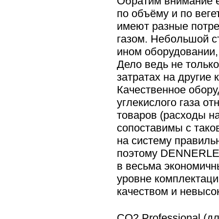
Обратим внимание е
по объёму и по вег
имеют разные потре
газом. Небольшой с
ином оборудовании,
Дело ведь не только
затратах на другие
Качественное обору
углекислого газа о
товаров (расходы н
сопоставимы с тако
на систему правильн
поэтому DENNERLE 
в весьма экономичн
уровне комплектаци
качеством и невысо
СО2 Professional (дл