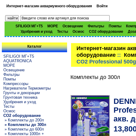
Интернет-магазин аквариумного оборудования
Войти
SFILIGOI МГ+Т5
МОРЕ
Освещение
Фильтры
Помпы
Комп
Удобрения и уход
Тесты
Осмос
CO2 оборудование
Доз
Каталог
Интернет-магазин ак
оборудование
::
Ком
SFILIGOI МГ+Т5
CO2 Professional 500
AQUATRONICA
МОРЕ
Освещение
Фильтры
Комплекты до 300л
Помпы
Компрессоры
Нагреватели Термометры
Грунты и декорации
Грунтовая техника
DENNE
Удобрения и уход
Тесты
Profe
Осмос
CO2 оборудование
акв. 
» Комплекты до 200л
» Комплекты до 300л
13,80
» Комплекты до 600л
» Комплекты 1000л +