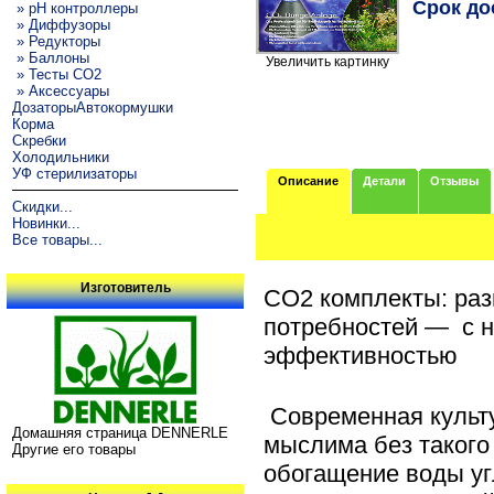
Срок до
» pH контроллеры
» Диффузоры
» Редукторы
» Баллоны
Увеличить картинку
» Тесты CO2
» Аксессуары
ДозаторыАвтокормушки
Корма
Скребки
Холодильники
УФ стерилизаторы
Описание
Детали
Отзывы
Скидки...
Новинки...
Все товары...
Изготовитель
CO2 комплекты: раз
потребностей — с 
эффективностью
Современная культу
Домашняя страница DENNERLE
мыслима без такого
Другие его товары
обогащение воды уг