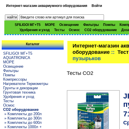
Интернет-магазин аквариумного оборудования
Войти
SFILIGOI МГ+Т5
МОРЕ
Освещение
Фильтры
Помпы
Комп
Удобрения и уход
Тесты
Осмос
CO2 оборудование
Доз
Каталог
Интернет-магазин ак
оборудование
::
Тес
SFILIGOI МГ+Т5
пузырьков
AQUATRONICA
МОРЕ
Освещение
Фильтры
Тесты CO2
Помпы
Компрессоры
Нагреватели Термометры
Грунты и декорации
Грунтовая техника
J
Удобрения и уход
Тесты
п
Осмос
CO2 оборудование
7
» Комплекты до 200л
» Комплекты до 300л
Ср
» Комплекты до 600л
» Комплекты 1000л +