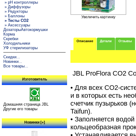
» pH контроллеры
» Диффузоры
» Редукторы
» Баллоны
Увеличить картинку
» Тесты CO2
» Аксессуары
ДозаторыАвтокормушки
Корма
Скребки
Описание
Детали
Отзывы
Холодильники
УФ стерилизаторы
Скидки...
Новинки...
Все товары...
JBL ProFlora CO2 C
Изготовитель
• Для всех СО2-сист
и в которых есть не
счетчик пузырьков (
Домашняя страница JBL
Другие его товары
Taifun).
• Заполняется водой
Новинки [»]
кольцеобразная прок
• Устанавливается в