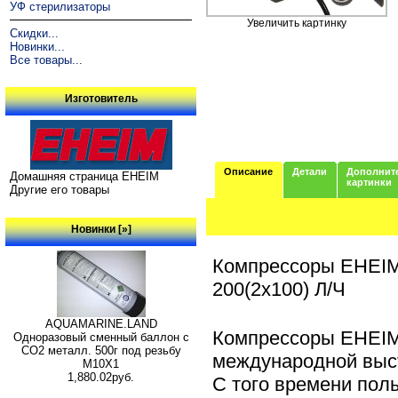
УФ стерилизаторы
Увеличить картинку
Скидки...
Новинки...
Все товары...
Изготовитель
Описание
Детали
Дополнит
Домашняя страница EHEIM
картинки
Другие его товары
Новинки [»]
Компрессоры EHEIM
200(2x100) Л/Ч
AQUAMARINE.LAND
Компрессоры EHEIM
Одноразовый сменный баллон с
СО2 металл. 500г под резьбу
международной выста
M10X1
1,880.02руб.
С того времени пол