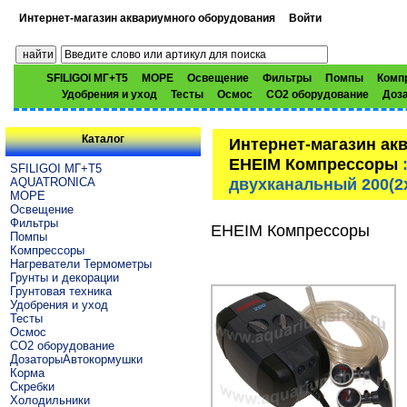
Интернет-магазин аквариумного оборудования
Войти
SFILIGOI МГ+Т5
МОРЕ
Освещение
Фильтры
Помпы
Комп
Удобрения и уход
Тесты
Осмос
CO2 оборудование
Доз
Каталог
Интернет-магазин ак
EHEIM Компрессоры
:
SFILIGOI МГ+Т5
двухканальный 200(2x
AQUATRONICA
МОРЕ
Освещение
Фильтры
EHEIM Компрессоры
Помпы
Компрессоры
Нагреватели Термометры
Грунты и декорации
Грунтовая техника
Удобрения и уход
Тесты
Осмос
CO2 оборудование
ДозаторыАвтокормушки
Корма
Скребки
Холодильники