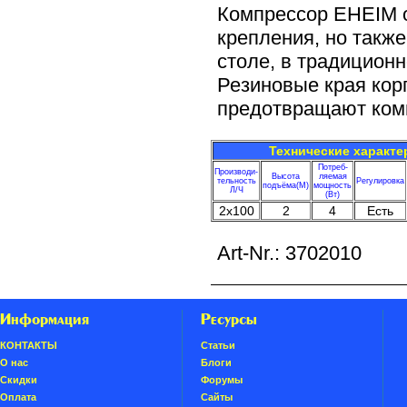
Компрессор EHEIM о
крепления, но также
столе, в традицион
Резиновые края корп
предотвращают ком
Технические характе
Потреб-
Производи-
Высота
ляемая
тельность
Регулировка
подъёма(М)
мощность
Л/Ч
(Вт)
2x100
2
4
Есть
Art-Nr.: 3702010
Информация
Ресурсы
КОНТАКТЫ
Статьи
О нас
Блоги
Скидки
Форумы
Oплатa
Сайты